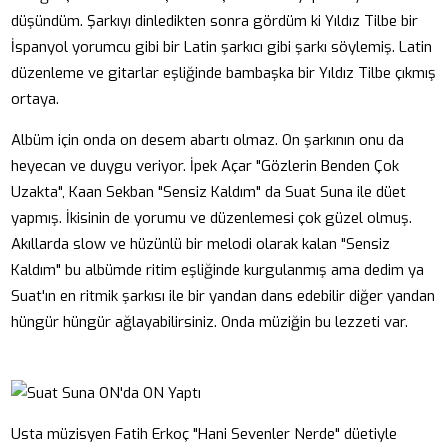
düşündüm. Şarkıyı dinledikten sonra gördüm ki Yıldız Tilbe bir
İspanyol yorumcu gibi bir Latin şarkıcı gibi şarkı söylemiş. Latin
düzenleme ve gitarlar eşliğinde bambaşka bir Yıldız Tilbe çıkmış
ortaya.
Albüm için onda on desem abartı olmaz. On şarkının onu da
heyecan ve duygu veriyor. İpek Açar "Gözlerin Benden Çok
Uzakta", Kaan Sekban "Sensiz Kaldım" da Suat Suna ile düet
yapmış. İkisinin de yorumu ve düzenlemesi çok güzel olmuş.
Akıllarda slow ve hüzünlü bir melodi olarak kalan "Sensiz
Kaldım" bu albümde ritim eşliğinde kurgulanmış ama dedim ya
Suat'ın en ritmik şarkısı ile bir yandan dans edebilir diğer yandan
hüngür hüngür ağlayabilirsiniz. Onda müziğin bu lezzeti var.
Usta müzisyen Fatih Erkoç "Hani Sevenler Nerde" düetiyle