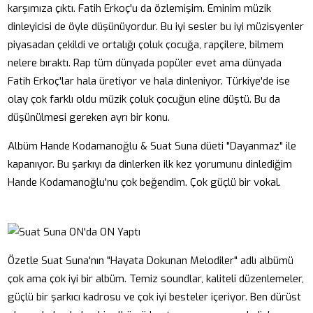
karşımıza çıktı. Fatih Erkoç'u da özlemişim. Eminim müzik
dinleyicisi de öyle düşünüyordur. Bu iyi sesler bu iyi müzisyenler
piyasadan çekildi ve ortalığı çoluk çocuğa, rapçilere, bilmem
nelere bıraktı. Rap tüm dünyada popüler evet ama dünyada
Fatih Erkoç'lar hala üretiyor ve hala dinleniyor. Türkiye'de ise
olay çok farklı oldu müzik çoluk çocuğun eline düştü. Bu da
düşünülmesi gereken ayrı bir konu.
Albüm Hande Kodamanoğlu & Suat Suna düeti "Dayanmaz" ile
kapanıyor. Bu şarkıyı da dinlerken ilk kez yorumunu dinlediğim
Hande Kodamanoğlu'nu çok beğendim. Çok güçlü bir vokal.
Özetle Suat Suna'nın "Hayata Dokunan Melodiler" adlı albümü
çok ama çok iyi bir albüm. Temiz soundlar, kaliteli düzenlemeler,
güçlü bir şarkıcı kadrosu ve çok iyi besteler içeriyor. Ben dürüst