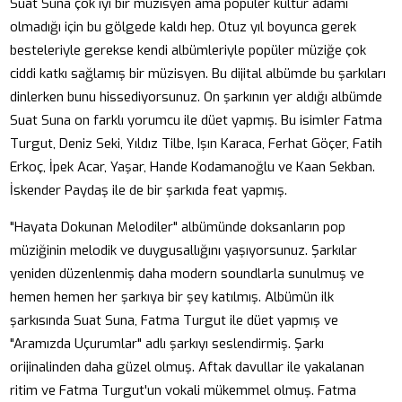
Suat Suna çok iyi bir müzisyen ama popüler kültür adamı
olmadığı için bu gölgede kaldı hep. Otuz yıl boyunca gerek
besteleriyle gerekse kendi albümleriyle popüler müziğe çok
ciddi katkı sağlamış bir müzisyen. Bu dijital albümde bu şarkıları
dinlerken bunu hissediyorsunuz. On şarkının yer aldığı albümde
Suat Suna on farklı yorumcu ile düet yapmış. Bu isimler Fatma
Turgut, Deniz Seki, Yıldız Tilbe, Işın Karaca, Ferhat Göçer, Fatih
Erkoç, İpek Acar, Yaşar, Hande Kodamanoğlu ve Kaan Sekban.
İskender Paydaş ile de bir şarkıda feat yapmış.
"Hayata Dokunan Melodiler" albümünde doksanların pop
müziğinin melodik ve duygusallığını yaşıyorsunuz. Şarkılar
yeniden düzenlenmiş daha modern soundlarla sunulmuş ve
hemen hemen her şarkıya bir şey katılmış. Albümün ilk
şarkısında Suat Suna, Fatma Turgut ile düet yapmış ve
"Aramızda Uçurumlar" adlı şarkıyı seslendirmiş. Şarkı
orijinalinden daha güzel olmuş. Aftak davullar ile yakalanan
ritim ve Fatma Turgut'un vokali mükemmel olmuş. Fatma