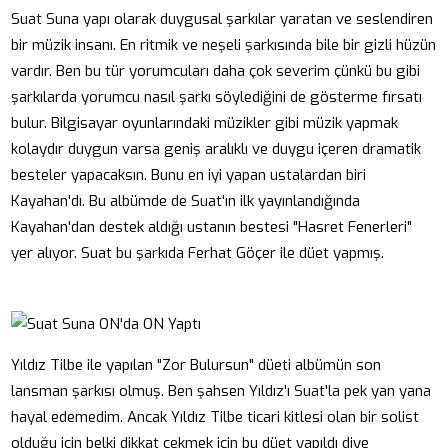
Suat Suna yapı olarak duygusal şarkılar yaratan ve seslendiren
bir müzik insanı. En ritmik ve neşeli şarkısında bile bir gizli hüzün
vardır. Ben bu tür yorumcuları daha çok severim çünkü bu gibi
şarkılarda yorumcu nasıl şarkı söylediğini de gösterme fırsatı
bulur. Bilgisayar oyunlarındaki müzikler gibi müzik yapmak
kolaydır duygun varsa geniş aralıklı ve duygu içeren dramatik
besteler yapacaksın. Bunu en iyi yapan ustalardan biri
Kayahan'dı. Bu albümde de Suat'ın ilk yayınlandığında
Kayahan'dan destek aldığı ustanın bestesi "Hasret Fenerleri"
yer alıyor. Suat bu şarkıda Ferhat Göçer ile düet yapmış.
Yıldız Tilbe ile yapılan "Zor Bulursun" düeti albümün son
lansman şarkısı olmuş. Ben şahsen Yıldız'ı Suat'la pek yan yana
hayal edemedim. Ancak Yıldız Tilbe ticari kitlesi olan bir solist
olduğu için belki dikkat çekmek için bu düet yapıldı diye