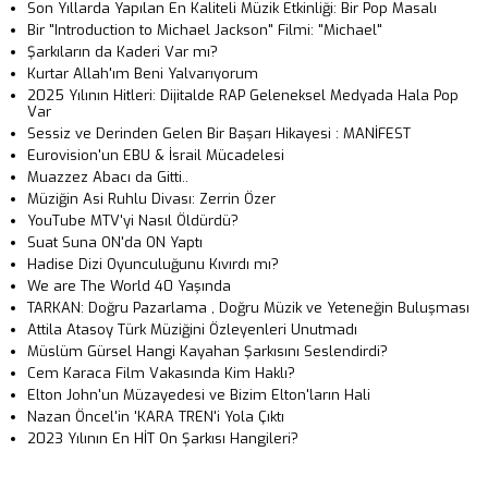
Son Yıllarda Yapılan En Kaliteli Müzik Etkinliği: Bir Pop Masalı
Bir "Introduction to Michael Jackson" Filmi: "Michael"
Şarkıların da Kaderi Var mı?
Kurtar Allah'ım Beni Yalvarıyorum
2025 Yılının Hitleri: Dijitalde RAP Geleneksel Medyada Hala Pop
Var
Sessiz ve Derinden Gelen Bir Başarı Hikayesi : MANİFEST
Eurovision'un EBU & İsrail Mücadelesi
Muazzez Abacı da Gitti..
Müziğin Asi Ruhlu Divası: Zerrin Özer
YouTube MTV'yi Nasıl Öldürdü?
Suat Suna ON'da ON Yaptı
Hadise Dizi Oyunculuğunu Kıvırdı mı?
We are The World 40 Yaşında
TARKAN: Doğru Pazarlama , Doğru Müzik ve Yeteneğin Buluşması
Attila Atasoy Türk Müziğini Özleyenleri Unutmadı
Müslüm Gürsel Hangi Kayahan Şarkısını Seslendirdi?
Cem Karaca Film Vakasında Kim Haklı?
Elton John'un Müzayedesi ve Bizim Elton'ların Hali
Nazan Öncel'in 'KARA TREN'i Yola Çıktı
2023 Yılının En HİT On Şarkısı Hangileri?