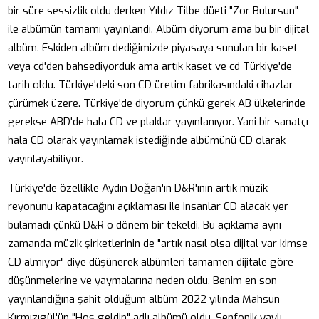
bir süre sessizlik oldu derken Yıldız Tilbe düeti "Zor Bulursun"
ile albümün tamamı yayınlandı. Albüm diyorum ama bu bir dijital
albüm. Eskiden albüm dediğimizde piyasaya sunulan bir kaset
veya cd'den bahsediyorduk ama artık kaset ve cd Türkiye'de
tarih oldu. Türkiye'deki son CD üretim fabrikasındaki cihazlar
çürümek üzere. Türkiye'de diyorum çünkü gerek AB ülkelerinde
gerekse ABD'de hala CD ve plaklar yayınlanıyor. Yani bir sanatçı
hala CD olarak yayınlamak istediğinde albümünü CD olarak
yayınlayabiliyor.
Türkiye'de özellikle Aydın Doğan'ın D&R'ının artık müzik
reyonunu kapatacağını açıklaması ile insanlar CD alacak yer
bulamadı çünkü D&R o dönem bir tekeldi. Bu açıklama aynı
zamanda müzik şirketlerinin de "artık nasıl olsa dijital var kimse
CD almıyor" diye düşünerek albümleri tamamen dijitale göre
düşünmelerine ve yaymalarına neden oldu. Benim en son
yayınlandığına şahit olduğum albüm 2022 yılında Mahsun
Kırmızıgül'ün "Hoş geldin" adlı albümü oldu. Senfonik yaylı