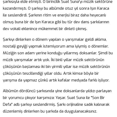
şarkısıyla elde etmişti. O birincilik Suat Suna'yı müzik sektörüne
kazandırmıştı. O şarkıyı bu albümde otuz yıl sonra Işın Karaca
ile seslendirdi. Şarkının ritim ve enerjisi biraz daha heyecanlı
olmuş buna bir de Işın Karaca gibi bu tür dev dans şarkılarının
dev vokali eklenince mükemmel bir dinleti çıkmış.
Şarkıyı dinlerken o dönem yapılan o yarışmalar geldi aklıma,
nostalji geyiği yapmak istemiyorum ama iyiymiş o dönemler.
Müziğin son adam yerine konduğu yıllarmış doksanlar. Şimdi bu
müzik yarışmalar artık yok. İki binli yıllar müzik sektörünün
çöküşünün başlaması iki bin yirmili yıllar ise müzik sektörünün
çöküşünün tescillendiği yıllar oldu. Artık kimse böyle bir
yarışma da yapmaz çünkü artık kafalar medyada farklı işliyor.
Albümün dördüncü şarkısında yine doksanlarda yıldızı parlayan
bir yorumcu çıkıyor karşımıza: Yaşar. Suat Suna ile "Son Bir
Defa" adlı şarkıyı seslendirmiş. Şarkı orijinaline sadık kalınarak
düzenlemiş dinlerken bu şarkıda da duygulanacaksınız.