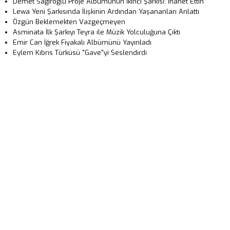
Demet Sağıroğlu Proje Albümünün İkinci Şarkısı: İhanet Ettin
Lewa Yeni Şarkısında İlişkinin Ardından Yaşananları Anlattı
Özgün Beklemekten Vazgeçmeyen
Asminata İlk Şarkıyı Teyra ile Müzik Yolculuğuna Çıktı
Emir Can İğrek Fiyakalı Albümünü Yayınladı
Eylem Kıbrıs Türküsü "Gave"yi Seslendirdi