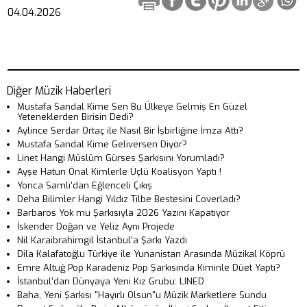
04.04.2026
Diğer Müzik Haberleri
Mustafa Sandal Kime Sen Bu Ülkeye Gelmiş En Güzel
Yeteneklerden Birisin Dedi?
Aylince Serdar Ortaç ile Nasıl Bir İşbirliğine İmza Attı?
Mustafa Sandal Kime Geliversen Diyor?
Linet Hangi Müslüm Gürses Şarkısını Yorumladı?
Ayşe Hatun Önal Kimlerle Üçlü Koalisyon Yaptı !
Yonca Samlı'dan Eğlenceli Çıkış
Deha Bilimler Hangi Yıldız Tilbe Bestesini Coverladı?
Barbaros Yok mu Şarkısıyla 2026 Yazını Kapatıyor
İskender Doğan ve Yeliz Aynı Projede
Nil Karaibrahimgil İstanbul'a Şarkı Yazdı
Dila Kalafatoğlu Türkiye ile Yunanistan Arasında Müzikal Köprü
Emre Altuğ Pop Karadeniz Pop Şarkısında Kiminle Düet Yaptı?
İstanbul'dan Dünyaya Yeni Kız Grubu: LINED
Baha, Yeni Şarkısı "Hayırlı Olsun"u Müzik Marketlere Sundu